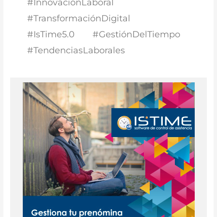
#InnovaciónLaboral
#TransformaciónDigital
#IsTime5.0 #GestiónDelTiempo
#TendenciasLaborales