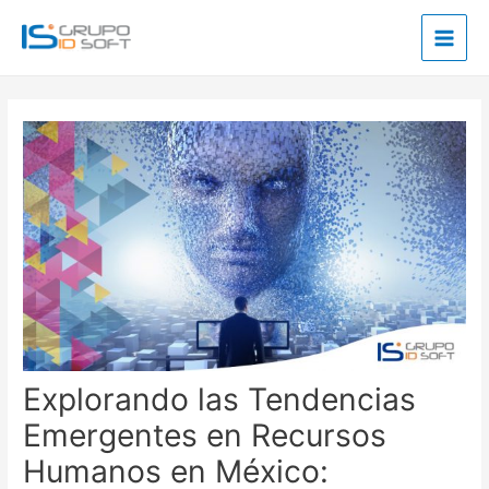
Ir
Main
al
Men
contenido
Post
navigation
Explorando las Tendencias
Emergentes en Recursos
Humanos en México: