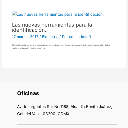
Las nuevas herramientas para la
identificación.
17 marzo, 2017
/
Biometría
/ Por
admin_idsoft
Técnicas biométricas móviles y adaptativas nos conducen a un futuro más seguro ¿Percibe usted la aceleración de los
cambios en la gestión de identidad? La…
Oficinas
Av. Insurgentes Sur No.1188, Alcaldía Benito Juárez,
Col. del Valle, 03200, CDMX.