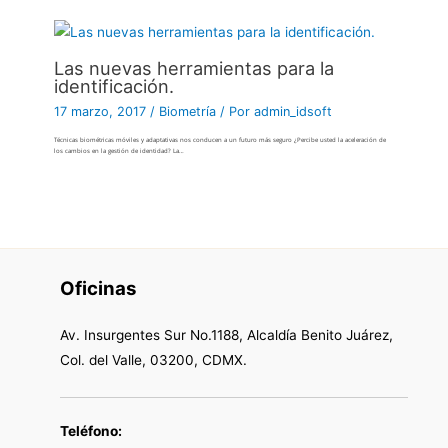
Las nuevas herramientas para la
identificación.
17 marzo, 2017
/
Biometría
/ Por
admin_idsoft
Técnicas biométricas móviles y adaptativas nos conducen a un futuro más seguro ¿Percibe usted la aceleración de
los cambios en la gestión de identidad? La…
Oficinas
Av. Insurgentes Sur No.1188, Alcaldía Benito Juárez,
Col. del Valle, 03200, CDMX.
Teléfono: