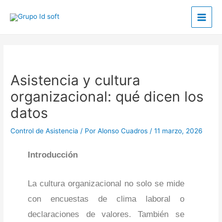
Ir
Main
al
Men
contenido
Post
navigation
Asistencia y cultura
organizacional: qué dicen los
datos
Control de Asistencia
/ Por
Alonso Cuadros
/
11 marzo, 2026
Introducción
La cultura organizacional no solo se mide
con encuestas de clima laboral o
declaraciones de valores. También se