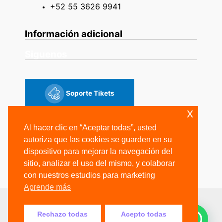
+52 55 3626 9941
Información adicional
Siguenos
Soporte Tikets
x
Siguenos
Al hacer clic en “Aceptar todas”, usted
autoriza que las cookies se guarden en su
dispositivo para mejorar la navegación del
sitio, analizar el uso del mismo, y colaborar
con nuestros estudios para marketing
Aprende más
Copyright © 2026 Grupo IdSoft
Rechazo todas
Acepto todas