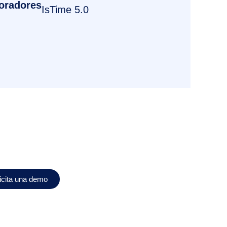
oradores
IsTime 5.0
icita una demo