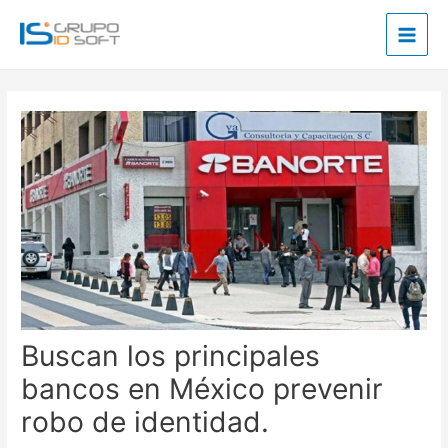
Ir
Main
al
Men
contenido
Post
navigation
Buscan los principales
bancos en México prevenir
robo de identidad.