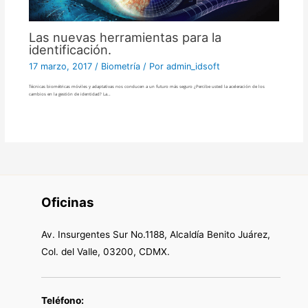
Las nuevas herramientas para la
identificación.
17 marzo, 2017
/
Biometría
/ Por
admin_idsoft
Técnicas biométricas móviles y adaptativas nos conducen a un futuro más seguro ¿Percibe usted la aceleración de los
cambios en la gestión de identidad? La…
Oficinas
Av. Insurgentes Sur No.1188, Alcaldía Benito Juárez,
Col. del Valle, 03200, CDMX.
Teléfono: