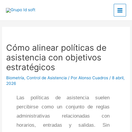
Ir
Main
al
Men
contenido
Post
navigation
Cómo alinear políticas de
asistencia con objetivos
estratégicos
Biometría
,
Control de Asistencia
/ Por
Alonso Cuadros
/
8 abril,
2026
Las políticas de asistencia suelen
percibirse como un conjunto de reglas
administrativas relacionadas con
horarios, entradas y salidas. Sin