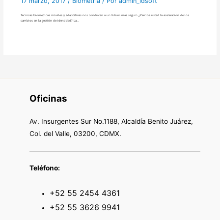
17 marzo, 2017
/
Biometría
/ Por
admin_idsoft
Técnicas biométricas móviles y adaptativas nos conducen a un futuro más seguro ¿Percibe usted la aceleración de los
cambios en la gestión de identidad? La…
Oficinas
Av. Insurgentes Sur No.1188, Alcaldía Benito Juárez,
Col. del Valle, 03200, CDMX.
Teléfono:
+52 55 2454 4361
+52 55 3626 9941