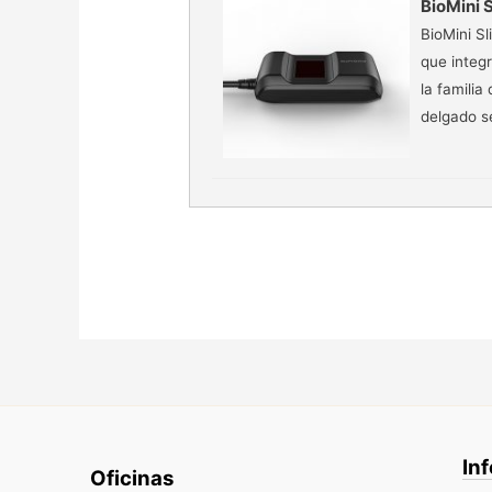
BioMini 
BioMini S
que integ
la famili
delgado se
In
Oficinas