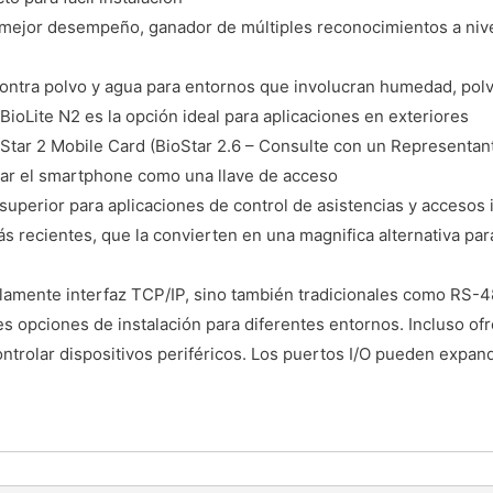
n mejor desempeño, ganador de múltiples reconocimientos a niv
contra polvo y agua para entornos que involucran humedad, polvo
 BioLite N2 es la opción ideal para aplicaciones en exteriores
ioStar 2 Mobile Card (BioStar 2.6 – Consulte con un Representant
izar el smartphone como una llave de acceso
 superior para aplicaciones de control de asistencias y accesos
ás recientes, que la convierten en una magnifica alternativa p
olamente interfaz TCP/IP, sino también tradicionales como RS-
les opciones de instalación para diferentes entornos. Incluso of
ontrolar dispositivos periféricos. Los puertos I/O pueden expan