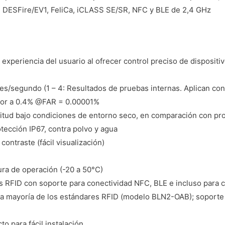
 DESFire/EV1, FeliCa, iCLASS SE/SR, NFC y BLE de 2,4 GHz
experiencia del usuario al ofrecer control preciso de dispositi
s/segundo (1 – 4: Resultados de pruebas internas. Aplican con
nor a 0.4% @FAR = 0.00001%
itud bajo condiciones de entorno seco, en comparación con pro
otección IP67, contra polvo y agua
contraste (fácil visualización)
ra de operación (-20 a 50°C)
as RFID con soporte para conectividad NFC, BLE e incluso para 
 la mayoría de los estándares RFID (modelo BLN2-OAB); soporte 
o para fácil instalación