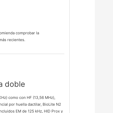
comienda comprobar la
más recientes.
ia doble
 KHz) como con HF (13,56 MHz),
ial por huella dactilar, BioLite N2
 incluidos EM de 125 kHz, HID Prox y