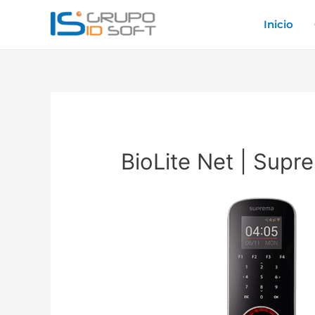
Ir
Inicio
al
contenido
BioLite Net | Supr