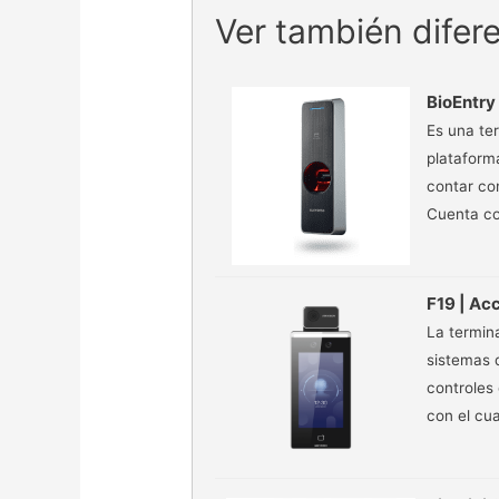
Ver también difer
BioEntry
Es una te
plataform
contar con
Cuenta co
F19 | Ac
La termina
sistemas 
controles
con el cua