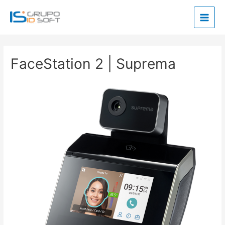
Ir
Main
al
Men
contenido
FaceStation 2 | Suprema