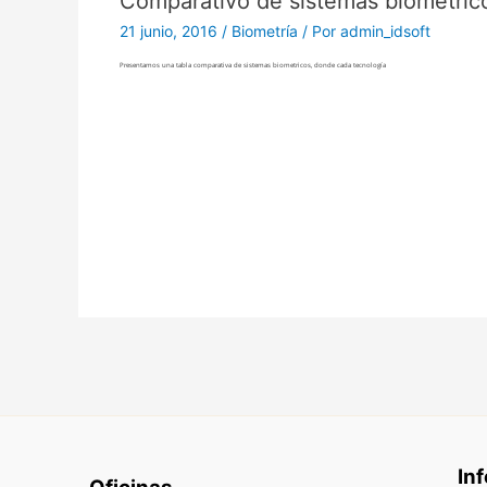
Comparativo de sistemas biometric
21 junio, 2016
/
Biometría
/ Por
admin_idsoft
Presentamos una tabla comparativa de sistemas biometricos, donde cada tecnología
In