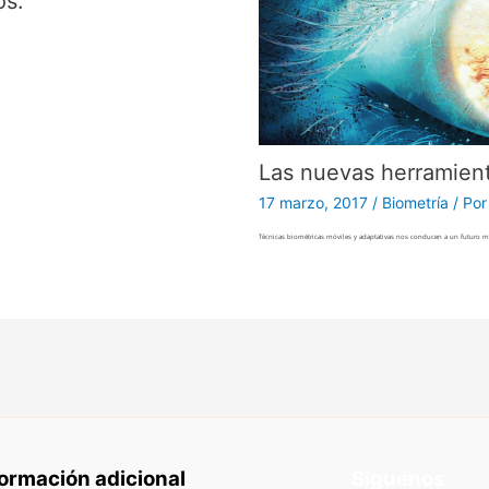
os.
Las nuevas herramienta
17 marzo, 2017
/
Biometría
/ Po
Técnicas biométricas móviles y adaptativas nos conducen a un futuro má
formación adicional
Siguenos