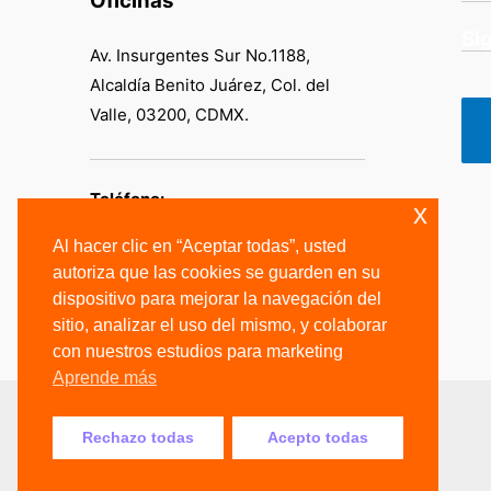
Oficinas
Si
Av. Insurgentes Sur No.1188,
Alcaldía Benito Juárez, Col. del
Valle, 03200, CDMX.
Teléfono:
x
Al hacer clic en “Aceptar todas”, usted
+52 55 2454 4361
autoriza que las cookies se guarden en su
+52 55 3626 9941
dispositivo para mejorar la navegación del
sitio, analizar el uso del mismo, y colaborar
con nuestros estudios para marketing
Aprende más
Rechazo todas
Acepto todas