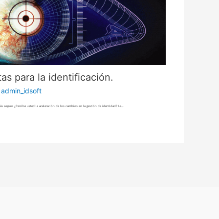
s para la identificación.
r
admin_idsoft
s seguro ¿Percibe usted la aceleración de los cambios en la gestión de identidad? La…