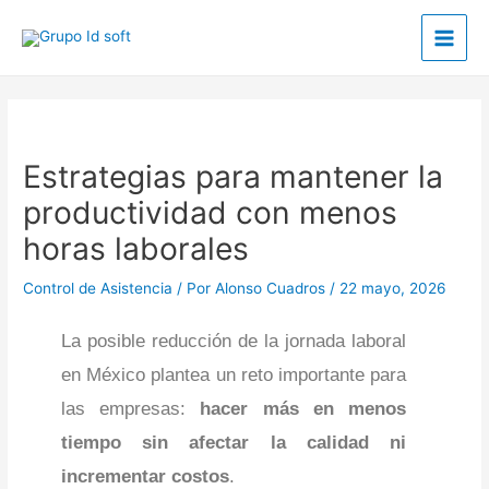
Ir
Main
al
Men
contenido
Post
navigation
Estrategias para mantener la
productividad con menos
horas laborales
Control de Asistencia
/ Por
Alonso Cuadros
/
22 mayo, 2026
La posible reducción de la jornada laboral
en México plantea un reto importante para
las empresas:
hacer más en menos
tiempo sin afectar la calidad ni
incrementar costos
.