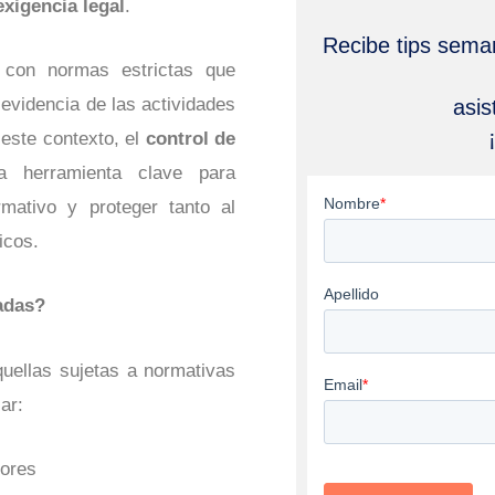
exigencia legal
.
Recibe tips seman
con normas estrictas que
y evidencia de las actividades
asi
 este contexto, el
control de
 herramienta clave para
rmativo y proteger tanto al
icos.
adas?
quellas sujetas a normativas
ar:
dores