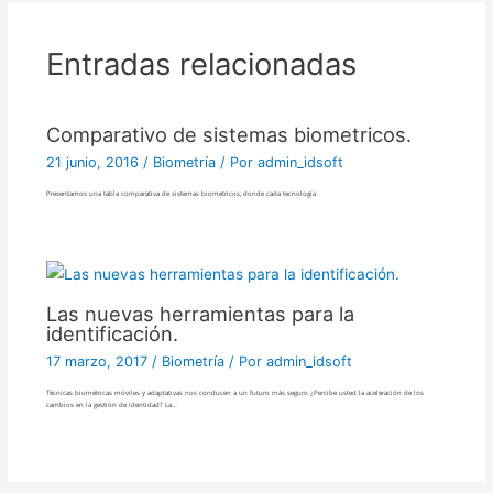
Entradas relacionadas
Comparativo de sistemas biometricos.
21 junio, 2016
/
Biometría
/ Por
admin_idsoft
Presentamos una tabla comparativa de sistemas biometricos, donde cada tecnología
Las nuevas herramientas para la
identificación.
17 marzo, 2017
/
Biometría
/ Por
admin_idsoft
Técnicas biométricas móviles y adaptativas nos conducen a un futuro más seguro ¿Percibe usted la aceleración de los
cambios en la gestión de identidad? La…