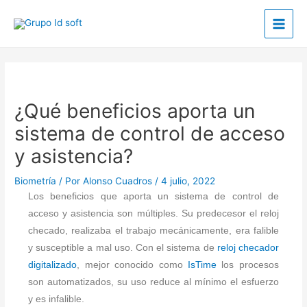
Ir
Main
al
Men
contenido
Post
navigation
¿Qué beneficios aporta un
sistema de control de acceso
y asistencia?
Biometría
/ Por
Alonso Cuadros
/
4 julio, 2022
Los beneficios que aporta un sistema de control de
acceso y asistencia son múltiples. Su predecesor el reloj
checado, realizaba el trabajo mecánicamente, era falible
y susceptible a mal uso. Con el sistema de
reloj checador
digitalizado
, mejor conocido como
IsTime
los procesos
son automatizados, su uso reduce al mínimo el esfuerzo
y es infalible.