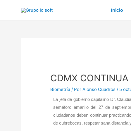
Ir
Inicio
al
contenido
Post
navigation
CDMX CONTINUA 
Biometría
/ Por
Alonso Cuadros
/
5 oct
La jefa de gobierno capitalino Dr. Clau
semáforo amarillo del 27 de septiembr
ciudadanos deben continuar practicand
de cubrebocas, respetar sana distancia y 