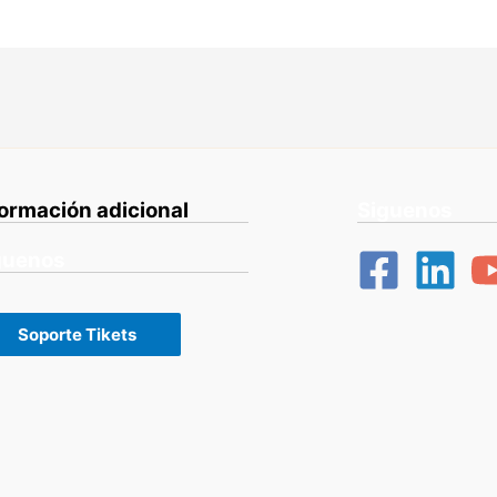
formación adicional
Siguenos
guenos
Soporte Tikets