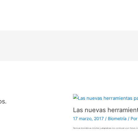
os.
Las nuevas herramienta
17 marzo, 2017
/
Biometría
/ Po
Técnicas biométricas móviles y adaptativas nos conducen a un futuro má