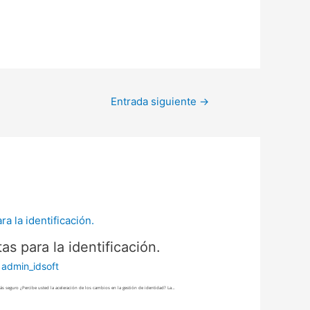
Entrada siguiente
→
s para la identificación.
r
admin_idsoft
s seguro ¿Percibe usted la aceleración de los cambios en la gestión de identidad? La…