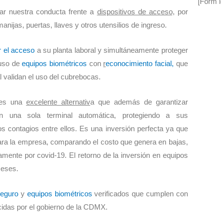
[Form i
car nuestra conducta frente a
dispositivos de acceso,
por
anijas, puertas, llaves y otros utensilios de ingreso.
r el acceso
a su planta laboral y simultáneamente proteger
 uso de
equipos biométricos
con
r
econocimiento facial,
que
 validan el uso del cubrebocas.
 es una
excelente alternativ
a que además de garantizar
d en una sola terminal automática, protegiendo a sus
s contagios entre ellos. Es una inversión perfecta ya que
ra la empresa, comparando el costo que genera en bajas,
amente por covid-19. El retorno de la inversión en equipos
meses.
eguro
y
equipos biométricos
verificados que cumplen con
ecidas por el gobierno de la CDMX.