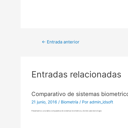
←
Entrada anterior
Entradas relacionadas
Comparativo de sistemas biometric
21 junio, 2016
/
Biometría
/ Por
admin_idsoft
Presentamos una tabla comparativa de sistemas biometricos, donde cada tecnología