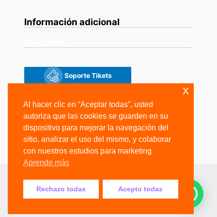
Información adicional
Siguenos
Soporte Tikets
x
Siguenos
Al hacer clic en “Aceptar todas”, usted
autoriza que las cookies se guarden en su
dispositivo para mejorar la navegación del
sitio, analizar el uso del mismo, y colaborar
con nuestros estudios para marketing
Aprende más
Copyright © 2026 Grupo IdSoft
Rechazo todas
Acepto todas