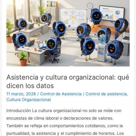
Asistencia
y
cultura
organizacional:
qué
dicen
los
datos
Asistencia y cultura organizacional: qué
dicen los datos
11 marzo, 2026
/
Control de Asistencia
/
Control de asistencia
,
Cultura Organizacional
Introducción La cultura organizacional no solo se mide con
encuestas de clima laboral o declaraciones de valores.
También se refleja en comportamientos cotidianos, como la
puntualidad, la asistencia y el cumplimiento de horarios. Los