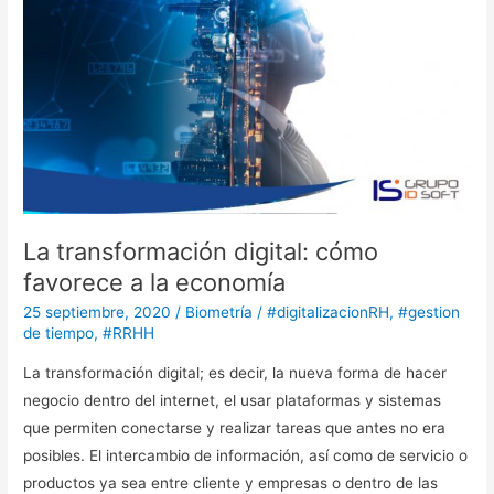
transformación
digital:
cómo
favorece
a
la
economía
La transformación digital: cómo
favorece a la economía
25 septiembre, 2020
/
Biometría
/
#digitalizacionRH
,
#gestion
de tiempo
,
#RRHH
La transformación digital; es decir, la nueva forma de hacer
negocio dentro del internet, el usar plataformas y sistemas
que permiten conectarse y realizar tareas que antes no era
posibles. El intercambio de información, así como de servicio o
productos ya sea entre cliente y empresas o dentro de las