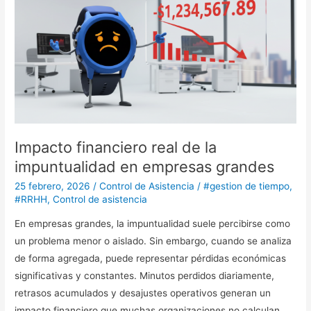
real
de
la
impuntualidad
en
empresas
grandes
Impacto financiero real de la
impuntualidad en empresas grandes
25 febrero, 2026
/
Control de Asistencia
/
#gestion de tiempo
,
#RRHH
,
Control de asistencia
En empresas grandes, la impuntualidad suele percibirse como
un problema menor o aislado. Sin embargo, cuando se analiza
de forma agregada, puede representar pérdidas económicas
significativas y constantes. Minutos perdidos diariamente,
retrasos acumulados y desajustes operativos generan un
impacto financiero que muchas organizaciones no calculan