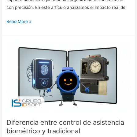
con precisión. En este artículo analizamos el impacto real de
Read More »
Diferencia
entre
control
de
asistencia
biométrico
y
tradicional
Diferencia entre control de asistencia
biométrico y tradicional