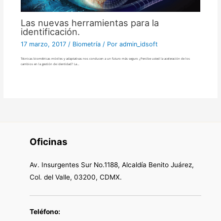
Las nuevas herramientas para la
identificación.
17 marzo, 2017
/
Biometría
/ Por
admin_idsoft
Técnicas biométricas móviles y adaptativas nos conducen a un futuro más seguro ¿Percibe usted la aceleración de los
cambios en la gestión de identidad? La…
Oficinas
Av. Insurgentes Sur No.1188, Alcaldía Benito Juárez,
Col. del Valle, 03200, CDMX.
Teléfono: